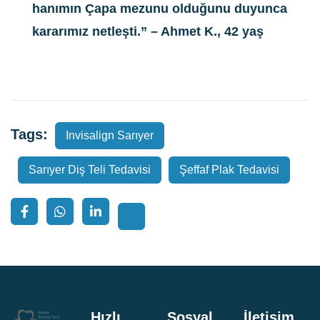
hanımın Çapa mezunu olduğunu duyunca
kararımız netleşti.” – Ahmet K., 42 yaş
Tags:
Invisalign Sarıyer
Sarıyer Diş Teli Tedavisi
Şeffaf Plak Tedavisi
Hızlı
Sosyal
İletişim