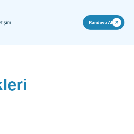
etişim
Randevu Al
leri